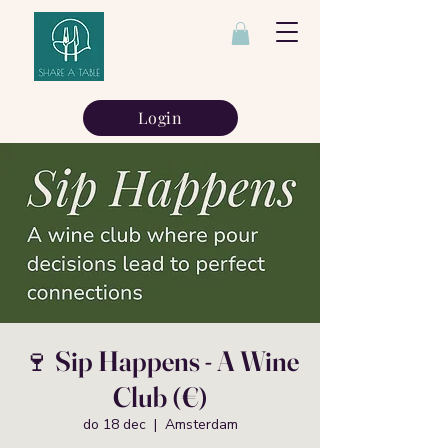
Login
🍷 Sip Happens - A Wine
Club (€)
do 18 dec
  |  
Amsterdam