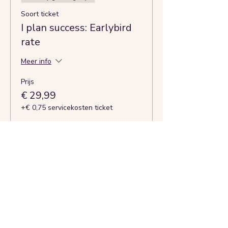
Soort ticket
I plan success: Earlybird
rate
Meer info
Prijs
€ 29,99
+€ 0,75 servicekosten ticket
Deel dit evenement