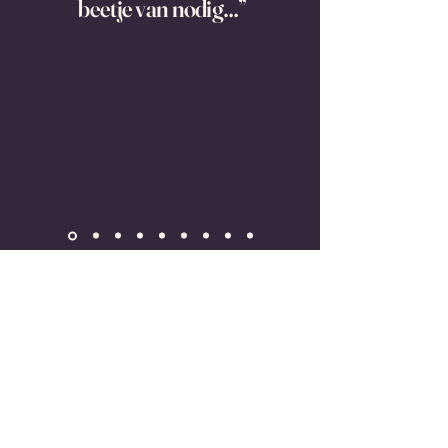
beetje van nodig…”
Build out your work
tribe in the best local
eateries & hot spots