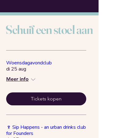
Schuif een stoel aan
Woensdagavondclub
di 25 aug
Meer info
Tickets kopen
🍷 Sip Happens - an urban drinks club
for Founders