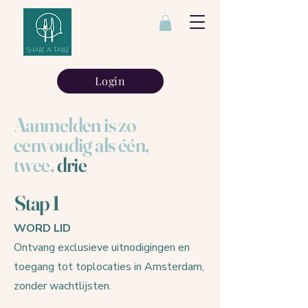
Login
Aanmelden is zo
eenvoudig als één,
twee,
drie
Stap 1
WORD LID
Ontvang exclusieve uitnodigingen en
toegang tot toplocaties in Amsterdam,
zonder wachtlijsten.