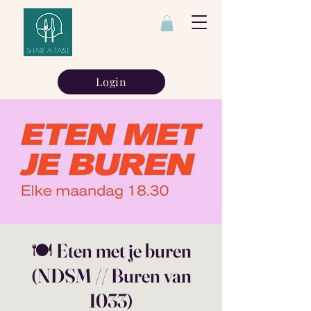
Login
🍽️ Eten met je buren
(NDSM // Buren van
1033)