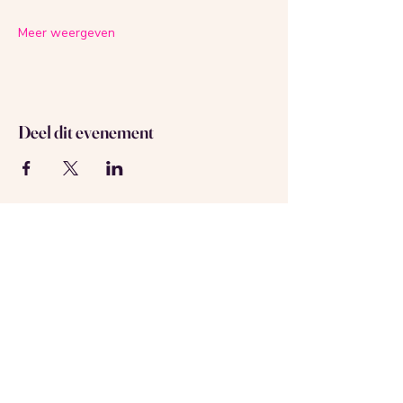
Meer weergeven
Deel dit evenement
Over ons
Neem contact met ons op
Geregistreerd in Amsterdam
KVK-nummer:
69537992