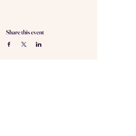
Share this event
About us
Contact us
Registered in Amsterdam
KVK: 69537992