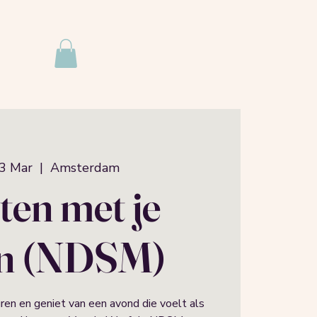
3 Mar
  |  
Amsterdam
Eten met je
n (NDSM)
uren en geniet van een avond die voelt als