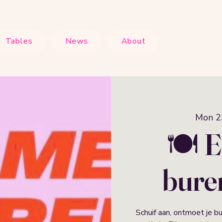
Tables
News
About
Mon 2
🍽️ 
bure
Schuif aan, ontmoet je b