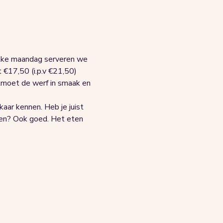
ke maandag serveren we 
 €17,50 (i.p.v €21,50)
ntmoet de werf in smaak en 
aar kennen. Heb je juist 
en? Ook goed. Het eten 