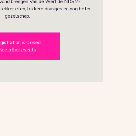
avond brengen Van de Werf de NDSM-
ekker eten, lekkere drankjes en nog beter
gezelschap.
gistration is closed
See other events